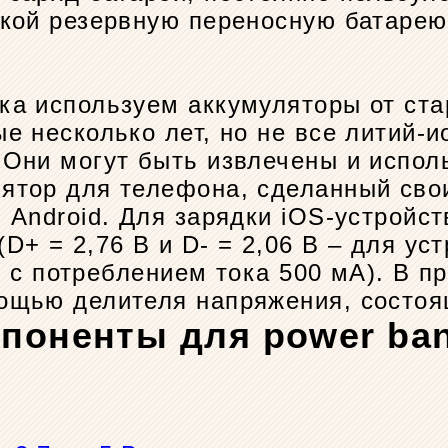
укой резервную переносную батарею
ка используем аккумуляторы от ста
е несколько лет, но не все литий-и
 Они могут быть извлечены и испол
ятор для телефона, сделанный сво
 Android. Для зарядки iOS-устройст
+ = 2,76 В и D- = 2,06 В – для уст
тв с потреблением тока 500 мА). В п
ощью делителя напряжения, состоящ
мпоненты для power ba