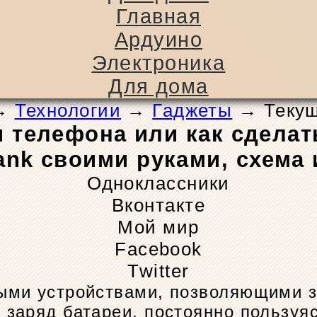
Главная
Ардуино
Электроника
Для дома
→
Технологии
→
Гаджеты
→
Текущ
я телефона или как сдел
ank своими руками, схема 
Одноклассники
Вконтакте
Мой мир
Facebook
Twitter
ными устройствами, позволяющими 
 заряд батареи, постоянно пользуя